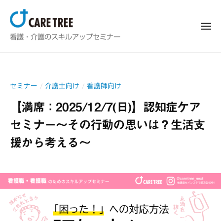
看
ー
コ
護
ン
師
メ
看
＆
ニ
テ
看護・介護のスキルアップセミナー
ュ
介
ー
護
ン
護
師
ツ
士
＆
へ
向
セミナー
介護士向け
看護師向け
/
/
介
け
ス
護
【満席：2025/12/7(日)】認知症ケア
ス
キ
士
キ
セミナー～その行動の思いは？生活支
ッ
ル
向
プ
援から考える～
ア
け
ッ
ス
2
b
プ
キ
研
0
y
ル
修
2
f
ア
・
4
u
セ
ッ
/
j