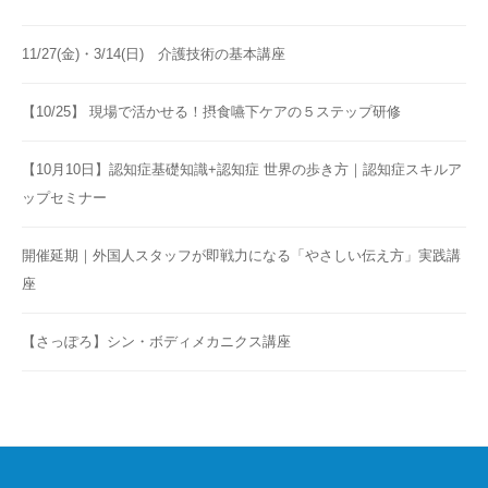
11/27(金)・3/14(日) 介護技術の基本講座
【10/25】 現場で活かせる！摂食嚥下ケアの５ステップ研修
【10月10日】認知症基礎知識+認知症 世界の歩き方｜認知症スキルア
ップセミナー
開催延期｜外国人スタッフが即戦力になる「やさしい伝え方」実践講
座
【さっぽろ】シン・ボディメカニクス講座