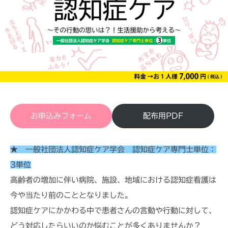
ミ
プ
1
i
ナ
研
/
t
ー
修
4
a
｜
・
C
セ
A
R
ミ
E
ナ
T
ー
R
お申込みフォーム
配布用PDF
｜
E
C
E
A
★ 一般社団法人認知症ケア学会 認知症ケア専門士単位：
R
3単位
E
高齢者の増加に伴い病院、施設、地域における認知症看護は
T
今や当たり前のこととなりました。
R
認知症ケアにかかわる中で患者さんの言動や行動に対して、
E
どう対応したらいいのか悩むことが多くありませんか？