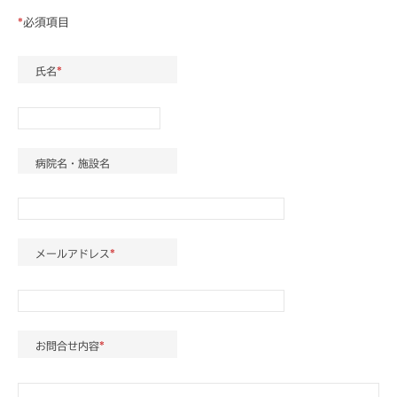
ミ
2023/5/9
by
プ
*
必須項目
ナ
fujita
研
ー
修
｜
氏名
*
・
C
セ
A
R
ミ
E
ナ
病院名・施設名
T
ー
R
｜
E
C
E
メールアドレス
*
A
R
E
T
お問合せ内容
*
R
E