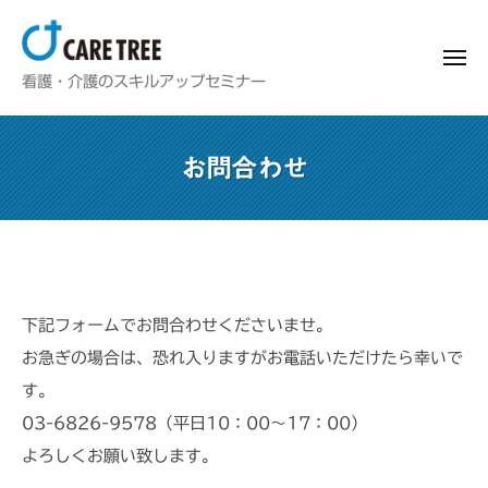
看
ー
コ
護
ン
師
メ
看
＆
ニ
テ
看護・介護のスキルアップセミナー
ュ
介
ー
護
ン
護
師
ツ
士
お問合わせ
＆
へ
向
介
け
ス
護
ス
キ
士
キ
ッ
ル
向
お
プ
ア
け
下記フォームでお問合わせくださいませ。
問
ッ
ス
お急ぎの場合は、恐れ入りますがお電話いただけたら幸いで
プ
合
キ
研
す。
わ
ル
修
03-6826-9578（平日10：00～17：00）
ア
・
せ
よろしくお願い致します。
セ
ッ