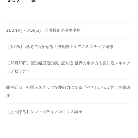
セミナー一覧
11/27(金)・3/14(日) 介護技術の基本講座
【10/25】 現場で活かせる！摂食嚥下ケアの５ステップ研修
【10月10日】認知症基礎知識+認知症 世界の歩き方｜認知症スキルア
ップセミナー
開催延期｜外国人スタッフが即戦力になる「やさしい伝え方」実践講
座
【さっぽろ】シン・ボディメカニクス講座