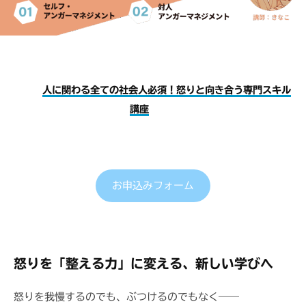
ミ
プ
6
i
ナ
研
/
t
ー
修
4
a
｜
・
C
セ
A
人に関わる全ての社会人必須！怒りと向き合う専門スキル
R
ミ
講座
E
ナ
T
ー
R
｜
E
C
E
お申込みフォーム
A
R
E
T
怒りを「整える力」に変える、新しい学びへ
R
E
怒りを我慢するのでも、ぶつけるのでもなく――