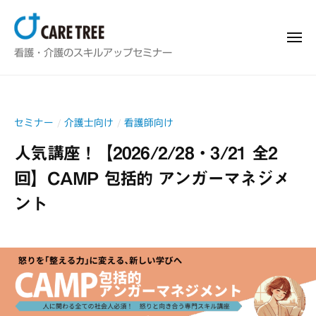
看
ー
コ
護
ン
師
メ
看
＆
ニ
テ
看護・介護のスキルアップセミナー
ュ
介
ー
護
ン
護
師
ツ
士
＆
へ
向
セミナー
介護士向け
看護師向け
/
/
介
け
ス
護
人気講座！【2026/2/28・3/21 全2
ス
キ
士
キ
回】CAMP 包括的 アンガーマネジメ
ッ
ル
向
プ
ント
ア
け
ッ
ス
2
b
プ
キ
研
0
y
ル
修
2
f
ア
・
5
u
セ
ッ
/
j