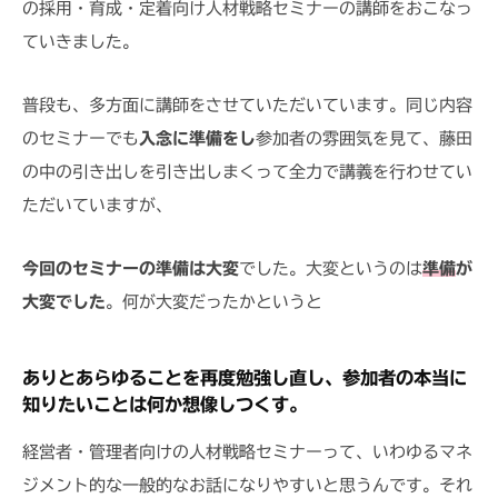
ミ
の採用・育成・定着向け人材戦略セミナーの講師をおこなっ
/
t
プ
ナ
2
a
ていきました。
研
ー
3
修
｜
普段も、多方面に講師をさせていただいています。同じ内容
・
C
のセミナーでも
入念に準備をし
参加者の雰囲気を見て、藤田
セ
A
R
ミ
の中の引き出しを引き出しまくって全力で講義を行わせてい
E
ナ
ただいていますが、
T
ー
R
｜
今回のセミナーの準備は大変
でした。大変というのは
準備
が
E
C
E
大変でした
。何が大変だったかというと
A
R
ありとあらゆることを再度勉強し直し、参加者の本当に
E
知りたいことは何か想像しつくす。
T
R
経営者・管理者向けの人材戦略セミナーって、いわゆるマネ
E
ジメント的な一般的なお話になりやすいと思うんです。それ