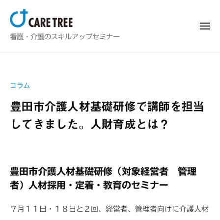
看
ー
コ
護
ン
師
メ
看
＆
ニ
テ
看護・介護のスキルアップセミナー
ュ
介
ー
護
ン
護
師
ツ
士
＆
へ
向
コラム
介
け
ス
護
豊田市介護人材基礎研修で講師を担当
ス
キ
士
キ
してきました。人財育成とは？
ッ
ル
向
プ
ア
け
2
b
ッ
ス
0
y
プ
豊田市介護人材基礎研修（対象経営者 管理
キ
2
f
研
者）人材採用・定着・教育のセミナー
4
u
ル
修
/
j
ア
・
７月１１日・１８日と２回、経営者、管理者向けに介護人材
セ
7
i
ッ